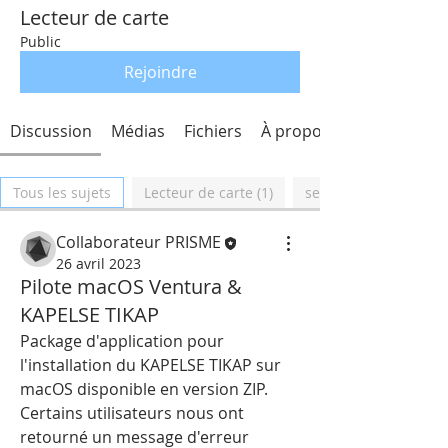
Lecteur de carte
Public
Rejoindre
Discussion
Médias
Fichiers
À propos
Tous les sujets
Lecteur de carte (1)
sesam vital (1)
Collaborateur PRISME
26 avril 2023
Pilote macOS Ventura &
KAPELSE TIKAP
Package d'application pour 
l'installation du KAPELSE TIKAP sur 
macOS disponible en version ZIP. 
Certains utilisateurs nous ont 
retourné un message d'erreur 