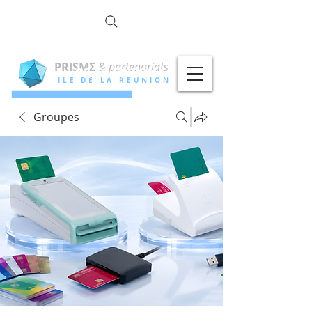
la commun
OTÉ !
PRISMΣ
& partenariats
02 62 79 00 11
ILE DE LA REUNION
Groupes