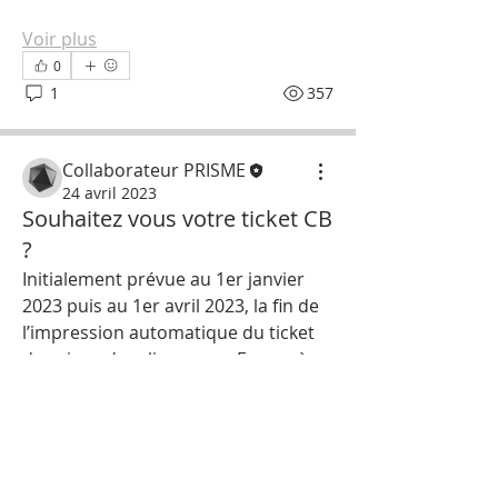
Voir plus
0
1
357
Collaborateur PRISME
24 avril 2023
Souhaitez vous votre ticket CB
?
Initialement prévue au 1er janvier 
2023 puis au 1er avril 2023, la fin de 
l’impression automatique du ticket 
de caisse s'appliquera en France à 
À propos
partir du 1er août 2023.
Info., Test, Conseil ...