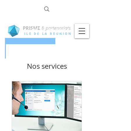
la commun
OTÉ !
PRISMΣ
& partenariats
02 62 79 00 11
ILE DE LA REUNION
Nos services