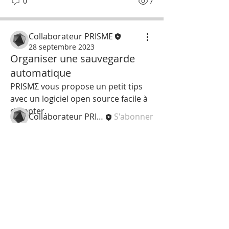
0
7
À propos
Collaborateur PRISME
Quelles sont les meilleurs solutions
28 septembre 2023
de sauvegardes efficace
...
Organiser une sauvegarde
Lire plus
automatique
PRISMΣ vous propose un petit tips 
avec un logiciel open source facile à 
membres
dompter.
Collaborateur PRISME
S'abonner
Voir tous les membres (1)
la commun
OTÉ !
reunioninformatique.com SA
02 62 79 00 11