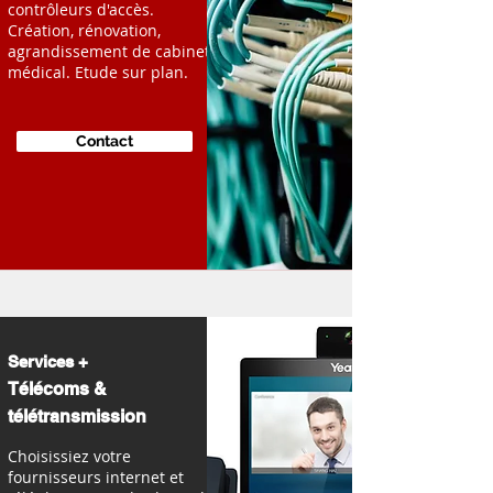
contrôleurs d'accès.
Création, rénovation,
agrandissement de cabinet
médical. Etude sur plan.
Contact
Services +
Télécoms &
télétransmission
Choisissiez
votre
fournisseurs internet et