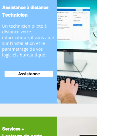
Assistance à distance
Technicien
Un technicien pilote à
distance votre
informatique, il vous aide
sur l'installation et le
paramétrage de vos
logiciels bureautique.
Assistance
Services +