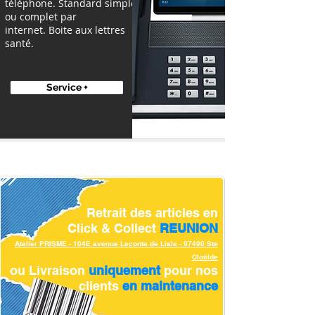
téléphone. Standard simple
ou complet par
internet. Boite aux lettres
santé.
Service +
Retrait des articles en
Click & Collect
REUNION
Atelier PRISME - 104E avenue Leconte de Lisle - 97490 Ste
Clotilde
ou Livraison
uniquement
pour nos
clients
en maintenance