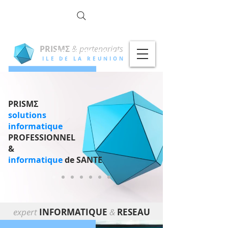
la commun
OTÉ !
PRISMΣ
& partenariats
02 62 79 00 11
ILE DE LA REUNION
PRISMΣ
solutions
informatique
PROFESSIONNEL
&
informatique
de SANTE
expert
INFORMATIQUE
&
RESEAU