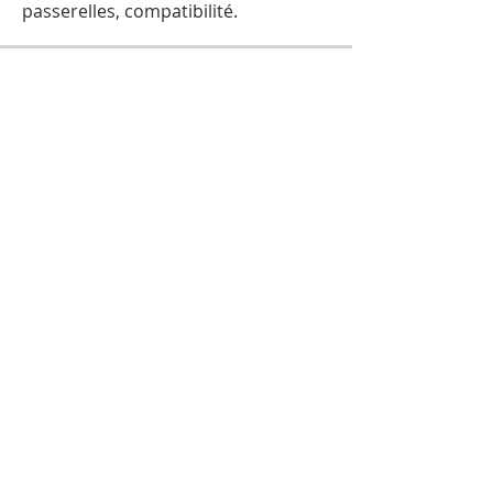
passerelles, compatibilité.
la commun
OTÉ !
reunioninformatique.com SA
02 62 79 00 11
contact@reunioninformatique.co
m
104 avenue Leconte de Lisle
97490 SAINTE-CLOTILDE, LA REUNION