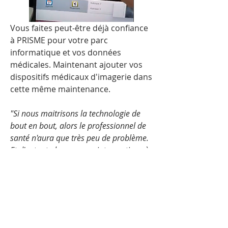
Vous faites peut-être déjà confiance 
à PRISME pour votre parc 
informatique et vos données 
médicales. Maintenant ajouter vos 
dispositifs médicaux d'imagerie dans 
cette même maintenance.
"Si nous maitrisons la technologie de 
bout en bout, alors le professionnel de 
santé n'aura que très peu de problème. 
Et d'autant plus que nos interventions à 
distance seront plus bénéfiques car le 
dispositif rentra dans la même stratégie 
de dépannage que l'informatique. Soit 
90% des pannes résolues à distance"
Un dernier défi reste à passer, le défi 