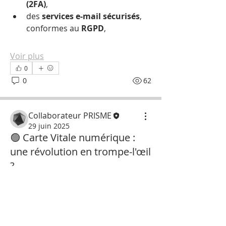
(2FA)
,
des 
services e-mail sécurisés
, 
conformes au 
RGPD
,
Voir plus
0
0
62
Collaborateur PRISME
29 juin 2025
🟢 Carte Vitale numérique :
une révolution en trompe-l'œil
À propos
?
Discutez des meilleures solutions
Une généralisation 
numérique de gestion de pa
...
Lire plus
prévue fin 2025
Dans la vidéo 
YouTube
, 
Thomas 