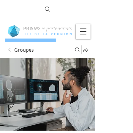
la commun
OTÉ !
PRISMΣ
& partenariats
02 62 79 00 11
ILE DE LA REUNION
Groupes