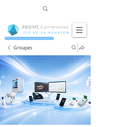
la commun
OTÉ !
PRISMΣ
& partenariats
02 62 79 00 11
ILE DE LA REUNION
Groupes