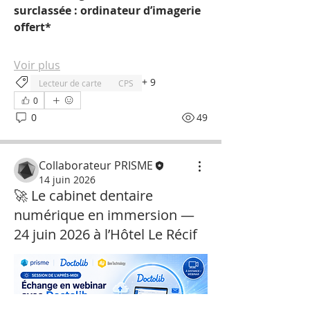
surclassée : ordinateur d’imagerie 
offert*
Voir plus
+
9
Lecteur de carte
CPS
0
0
49
Collaborateur PRISME
14 juin 2026
🚀 Le cabinet dentaire
numérique en immersion —
24 juin 2026 à l’Hôtel Le Récif
À propos
Annonces, occasions, bons plans,
neuf, reconditionné ...