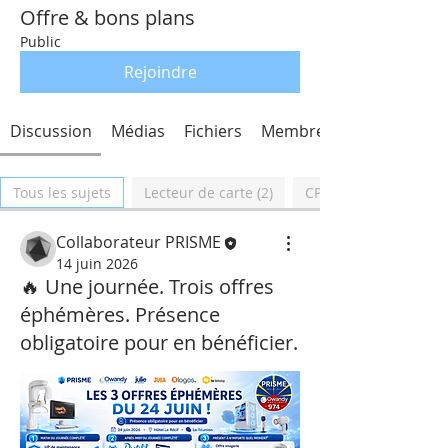
Offre & bons plans
Public
Rejoindre
Discussion
Médias
Fichiers
Membres
Tous les sujets
Lecteur de carte (2)
CPS (2)
Collaborateur PRISME
14 juin 2026
🔥 Une journée. Trois offres
éphémères. Présence
obligatoire pour en bénéficier.