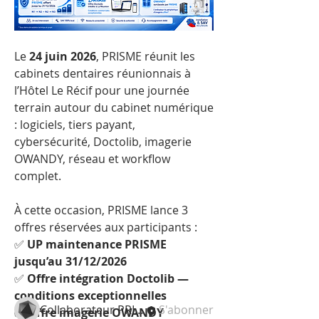
Le 
24 juin 2026
, PRISME réunit les 
cabinets dentaires réunionnais à 
l’Hôtel Le Récif pour une journée 
terrain autour du cabinet numérique 
: logiciels, tiers payant, 
cybersécurité, Doctolib, imagerie 
OWANDY, réseau et workflow 
complet.
À propos
À cette occasion, PRISME lance 3 
Annonces, occasions, bons plans,
offres réservées aux participants :
neuf, reconditionné ...
✅ 
UP maintenance PRISME 
jusqu’au 31/12/2026
✅ 
Offre intégration Doctolib — 
membres
conditions exceptionnelles
Collaborateur PRISME
S'abonner
✅ 
Offre imagerie OWANDY 