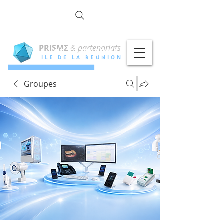
la commun
OTÉ !
PRISMΣ
& partenariats
02 62 79 00 11
ILE DE LA REUNION
Groupes