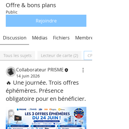
Offre & bons plans
Public
Rejoindre
Discussion
Médias
Fichiers
Membres
Tous les sujets
Lecteur de carte (2)
CPS (2)
Collaborateur PRISME
14 juin 2026
🔥 Une journée. Trois offres
éphémères. Présence
obligatoire pour en bénéficier.